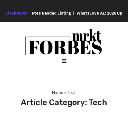
y Completes Nasdaq Listing
FlashNews:
WhatsLove AI: 2026 Upgrades to C
Home
»
Tech
Article Category:
Tech