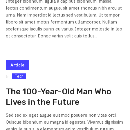
Integer bibendum, ligula a dapibus bibendum, massa
lectus condimentum augue, sit amet rhoncus nibh arcu ut
urna. Nam imperdiet id lectus sed vestibulum. Ut tempor
libero sit amet metus fermentum ullamcorper. Nullam
scelerisque iaculis purus eu varius. Integer molestie in leo
et consectetur. Donec varius velit quis tellus...
Article
Tech
In
The 100-Year-Old Man Who
Lives in the Future
Sed sed ex eget augue euismod posuere non vitae orci.
Quisque bibendum eu magna id egestas. Vivamus dignissim
vehicula purus, a elementum enim vestibulum rutrum.